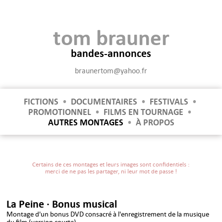
tom brauner
bandes-annonces
braunertom@yahoo.fr
FICTIONS
•
DOCUMENTAIRES
•
FESTIVALS
•
PROMOTIONNEL
•
FILMS EN TOURNAGE
•
AUTRES MONTAGES
•
À PROPOS
Certains de ces montages et leurs images sont confidentiels :
merci de ne pas les partager, ni leur mot de passe !
La Peine · Bonus musical
Montage d'un bonus DVD consacré à l'enregistrement de la musique
du film (version courte)