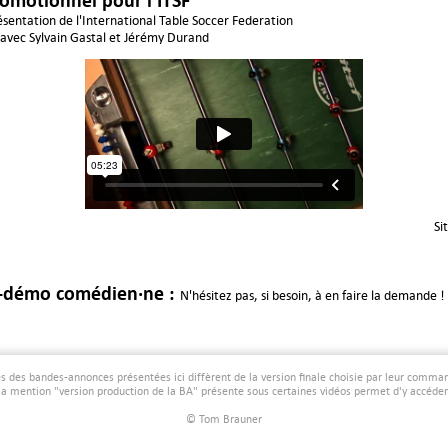
ésentation de l'International Table Soccer Federation
avec Sylvain Gastal et Jérémy Durand
Si
-démo comédien·ne
:
N'hésitez pas, si besoin, à en faire la demande !
s des bandes-annonces présentées ici diffèrent de la version finale choisie par leur comman
la mention "version production de la BA" présente sous certaines vidéos permet d'y accéder
© Tom Brauner