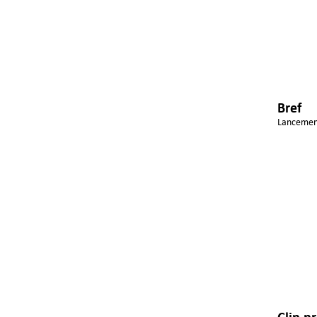
Bref
Lancement
Clip p