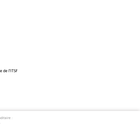
te de l'ITSF
ditaire :
.